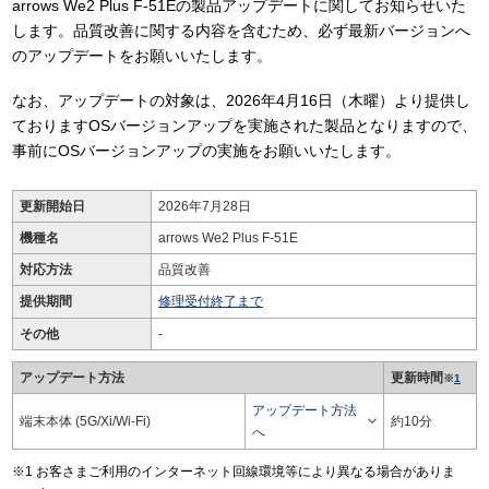
arrows We2 Plus F-51Eの製品アップデートに関してお知らせいた
します。品質改善に関する内容を含むため、必ず最新バージョンへ
のアップデートをお願いいたします。
なお、アップデートの対象は、2026年4月16日（木曜）より提供し
ておりますOSバージョンアップを実施された製品となりますので、
事前にOSバージョンアップの実施をお願いいたします。
更新開始日
2026年7月28日
機種名
arrows We2 Plus F-51E
対応方法
品質改善
提供期間
修理受付終了まで
その他
-
アップデート方法
更新時間
※
1
アップデート方法

端末本体 (5G/Xi/Wi-Fi)
約10分
へ
お客さまご利用のインターネット回線環境等により異なる場合がありま