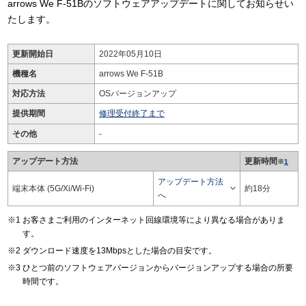
arrows We F-51Bのソフトウェアアップデートに関してお知らせい
たします。
更新開始日
2022年05月10日
機種名
arrows We F-51B
対応方法
OSバージョンアップ
提供期間
修理受付終了まで
その他
-
アップデート方法
更新時間
※
1
アップデート方法

端末本体 (5G/Xi/Wi-Fi)
約18分
へ
お客さまご利用のインターネット回線環境等により異なる場合がありま
す。
ダウンロード速度を13Mbpsとした場合の目安です。
ひとつ前のソフトウェアバージョンからバージョンアップする場合の所要
時間です。