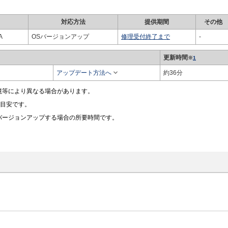
対応方法
提供期間
その他
A
OSバージョンアップ
修理受付終了まで
-
更新時間
※
1

アップデート方法へ
約36分
境等により異なる場合があります。
の目安です。
バージョンアップする場合の所要時間です。