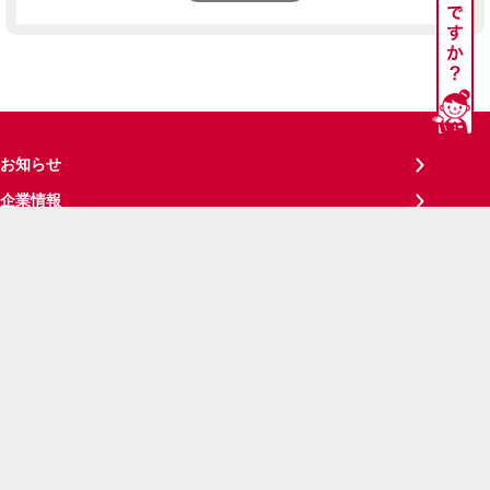
お知らせ
企業情報
パーソナルデータ（個人情報など）について
プライバシーポリシー
サイトご利用にあたって
お客さまご利用端末からの情報の外部送信について
見やすさ・使いやすさの調整
サイトメンテナンス情報