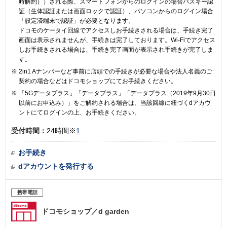
時解約））される際、スマートフォンからのログインの場合パスキー認
証（生体認証または画面ロックで認証）、パソコンからのログイン場合
「設定済端末で認証」が必要となります。
ドコモのケータイ回線でアクセスしお手続きされる場合は、手続き完了
画面は表示されませんが、手続きは完了しております。Wi-Fiでアクセス
しお手続きされる場合は、手続き完了画面が表示され手続きが完了しま
す。
2in1 Aナンバーなど事前に店頭での手続きが必要な場合や法人名義のご
契約の場合などはドコモショップにてお手続きください。
「5Gデータプラス」「データプラス」「データプラス（2019年9月30日
以前にお申込み）」をご解約される場合は、当該回線に紐づくdアカウ
ントにてログインの上、お手続きください。
受付時間：
24時間※
1
お手続き
dアカウントを発行する
携帯電話
ドコモショップ
／d garden