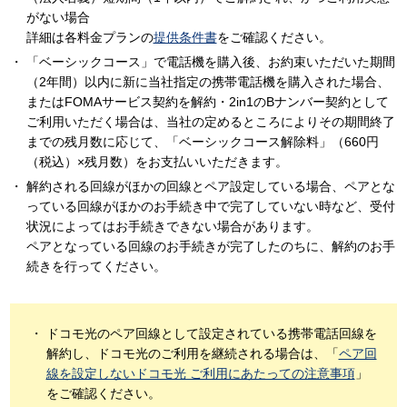
がない場合
詳細は各料金プランの
提供条件書
をご確認ください。
「ベーシックコース」で電話機を購入後、お約束いただいた期間
（2年間）以内に新に当社指定の携帯電話機を購入された場合、
またはFOMAサービス契約を解約・2in1のBナンバー契約として
ご利用いただく場合は、当社の定めるところによりその期間終了
までの残月数に応じて、「ベーシックコース解除料」（660円
（税込）×残月数）をお支払いいただきます。
解約される回線がほかの回線とペア設定している場合、ペアとな
っている回線がほかのお手続き中で完了していない時など、受付
状況によってはお手続きできない場合があります。
ペアとなっている回線のお手続きが完了したのちに、解約のお手
続きを行ってください。
ドコモ光のペア回線として設定されている携帯電話回線を
解約し、ドコモ光のご利用を継続される場合は、「
ペア回
線を設定しないドコモ光 ご利用にあたっての注意事項
」
をご確認ください。