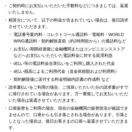
ご契約時にお支払いいただいた手数料などにつきましては、返還
いたしません。
精算分について、以下の料金が含まれていない場合は、後日請求
させていただきます。
電話番号案内料・コレクトコール通話料・電報料・WORLD
WING通話料・契約解除直前（約2時間前から）の通話料など
お支払い期限経過後に金融機関またはコンビニエンスストア
などへお支払いいただいた電話料金に対する延滞利息
d払い等の電話料金合算払いをご利用し購入された代金
d払い残高によるご利用代金（送金依頼額および利用料）
契約解除後に送付する料金明細内訳書の作成料 など
請求書払いをご利用の場合、ご清算いただいた分の請求書がすで
に発行されている場合があります。万一重複してお支払いいただ
いた場合は返還させていただきます。
口座振替をご利用の場合、現在の金融機関の振替状況が確認でき
ませんので、口座からも引き落とされる場合があります。引落と
しとなった場合は、後日お客さまの口座へ返還させていただきま
す。