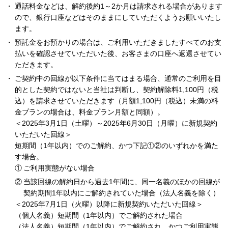
通話料金などは、解約後約1～2か月は請求される場合があります
ので、銀行口座などはそのままにしていただくようお願いいたし
ます。
預託金をお預かりの場合は、ご利用いただきましたすべてのお支
払いを確認させていただいた後、お客さまの口座へ返還させてい
ただきます。
ご契約中の回線が以下条件に当てはまる場合、通常のご利用を目
的とした契約ではないと当社は判断し、契約解除料1,100円（税
込）を請求させていただきます（月額1,100円（税込）未満の料
金プランの場合は、料金プラン月額と同額）。
＜2025年3月1日（土曜）～2025年6月30日（月曜）に新規契約
いただいた回線＞
短期間（1年以内）でのご解約、かつ下記①②のいずれかを満た
す場合。
ご利用実態がない場合
当該回線の解約日から過去1年間に、同一名義のほかの回線が
契約期間1年以内にご解約されていた場合（法人名義を除く）
＜2025年7月1日（火曜）以降に新規契約いただいた回線＞
（個人名義）短期間（1年以内）でご解約された場合
（法人名義）短期間（1年以内）でご解約され、かつご利用実態