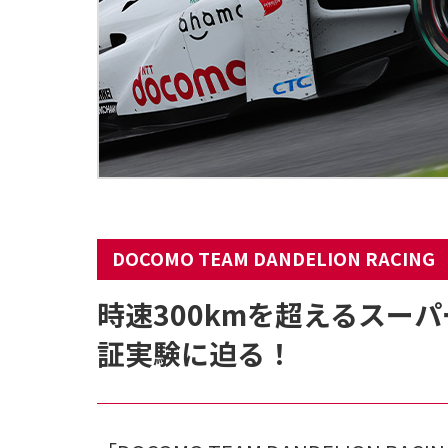
DOCOMO TEAM DANDELION RACING
時速300kmを超えるスー
証実験に迫る！