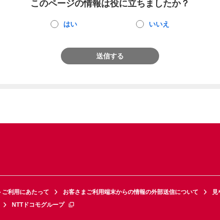
このページの情報は役に立ちましたか？
はい
いいえ
送信する
トご利用にあたって
お客さまご利用端末からの情報の外部送信について
見
NTTドコモグループ