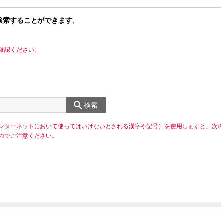
検索することができます。
確認ください。
検索
ンターネットにおいて使ってはいけないとされる漢字や記号）を使用しますと、次
のでご注意ください。