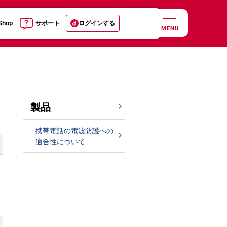
 Shop
サポート
ログインする
MENU
製品
携帯電話の電波防護への
適合性について