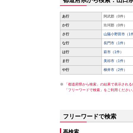
都道府県から検索：山口
あ行
阿武郡（0件）
か行
玖珂郡（0件）
さ行
山陽小野田市（1
な行
長門市（1件）
は行
萩市（1件）
ま行
美祢市（1件）
や行
柳井市（2件）
「都道府県から検索」の結果で表示される
「フリーワードで検索」をご利用ください
フリーワードで検索
再検索