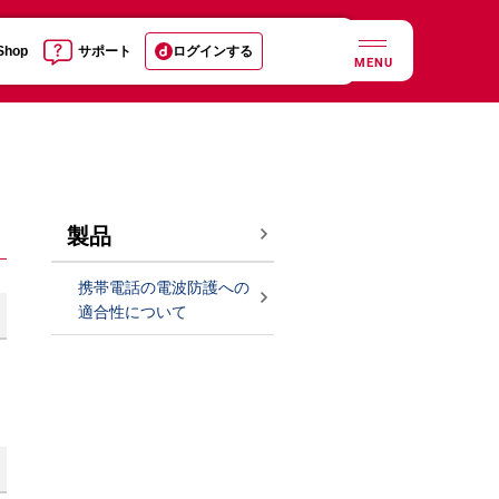
 Shop
サポート
ログインする
MENU
製品
携帯電話の電波防護への
適合性について