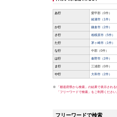
あ行
愛甲郡（0件）
綾瀬市（1件）
か行
鎌倉市（2件）
さ行
相模原市（5件）
た行
茅ヶ崎市（1件）
な行
中郡（0件）
は行
秦野市（2件）
ま行
三浦郡（0件）
や行
大和市（2件）
「都道府県から検索」の結果で表示される
「フリーワードで検索」をご利用ください
フリーワードで検索