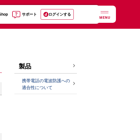
 Shop
サポート
ログインする
MENU
製品
携帯電話の電波防護への
適合性について