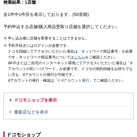
検索結果：1店舗
全1件中1件目を表示しております。(50音順)
予約申込する店舗/購入商品受取り店舗を選択してください。
申し込み後に店舗を変更することはできません。
予約手続きにはログインが必要です。
ドコモ回線にてアクセスいただいた場合は「ネットワーク暗証番号」が必要
です。ネットワーク暗証番号については
こちら
をご確認ください。
Wi-Fiまたはご自宅のインターネット環境にてアクセスいただいた場合は「d
アカウントのID／パスワード」が必要です。ドコモの契約回線をお持ちでな
い方も、dアカウントの発行が可能です。
dアカウントの発行・確認は「
dアカウント発行
」でご確認ください。
ドコモショップを表示
量販店などを表示
ドコモショップ