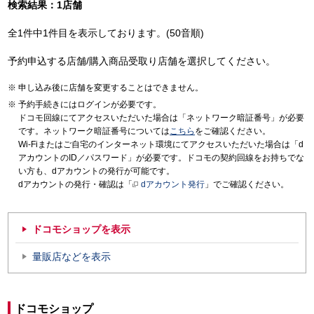
検索結果：1店舗
全1件中1件目を表示しております。(50音順)
予約申込する店舗/購入商品受取り店舗を選択してください。
申し込み後に店舗を変更することはできません。
予約手続きにはログインが必要です。
ドコモ回線にてアクセスいただいた場合は「ネットワーク暗証番号」が必要
です。ネットワーク暗証番号については
こちら
をご確認ください。
Wi-Fiまたはご自宅のインターネット環境にてアクセスいただいた場合は「d
アカウントのID／パスワード」が必要です。ドコモの契約回線をお持ちでな
い方も、dアカウントの発行が可能です。
dアカウントの発行・確認は「
dアカウント発行
」でご確認ください。
ドコモショップを表示
量販店などを表示
ドコモショップ