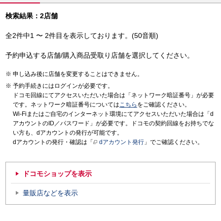
検索結果：2店舗
全2件中1 〜 2件目を表示しております。(50音順)
予約申込する店舗/購入商品受取り店舗を選択してください。
申し込み後に店舗を変更することはできません。
予約手続きにはログインが必要です。
ドコモ回線にてアクセスいただいた場合は「ネットワーク暗証番号」が必要
です。ネットワーク暗証番号については
こちら
をご確認ください。
Wi-Fiまたはご自宅のインターネット環境にてアクセスいただいた場合は「d
アカウントのID／パスワード」が必要です。ドコモの契約回線をお持ちでな
い方も、dアカウントの発行が可能です。
dアカウントの発行・確認は「
dアカウント発行
」でご確認ください。
ドコモショップを表示
量販店などを表示