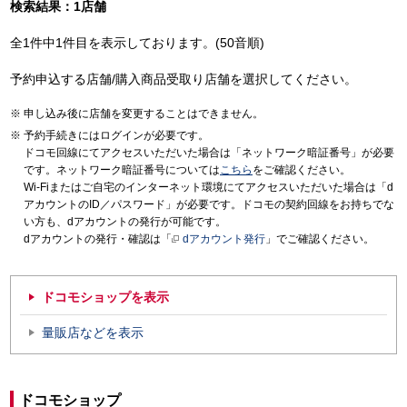
検索結果：1店舗
全1件中1件目を表示しております。(50音順)
予約申込する店舗/購入商品受取り店舗を選択してください。
申し込み後に店舗を変更することはできません。
予約手続きにはログインが必要です。
ドコモ回線にてアクセスいただいた場合は「ネットワーク暗証番号」が必要
です。ネットワーク暗証番号については
こちら
をご確認ください。
Wi-Fiまたはご自宅のインターネット環境にてアクセスいただいた場合は「d
アカウントのID／パスワード」が必要です。ドコモの契約回線をお持ちでな
い方も、dアカウントの発行が可能です。
dアカウントの発行・確認は「
dアカウント発行
」でご確認ください。
ドコモショップを表示
量販店などを表示
ドコモショップ