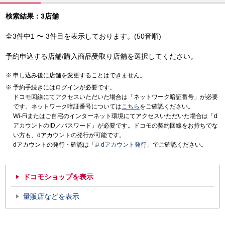
検索結果：3店舗
全3件中1 〜 3件目を表示しております。(50音順)
予約申込する店舗/購入商品受取り店舗を選択してください。
申し込み後に店舗を変更することはできません。
予約手続きにはログインが必要です。
ドコモ回線にてアクセスいただいた場合は「ネットワーク暗証番号」が必要
です。ネットワーク暗証番号については
こちら
をご確認ください。
Wi-Fiまたはご自宅のインターネット環境にてアクセスいただいた場合は「d
アカウントのID／パスワード」が必要です。ドコモの契約回線をお持ちでな
い方も、dアカウントの発行が可能です。
dアカウントの発行・確認は「
dアカウント発行
」でご確認ください。
ドコモショップを表示
量販店などを表示