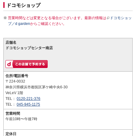
ドコモショップ
営業時間などは変更となる場合がございます。最新の情報は
ドコモショッ
プ／d garden
からご確認ください。
店舗名
ドコモショップセンター南店
住所/電話番号
〒224-0032
神奈川県横浜市都筑区茅ケ崎中央6-30
VeLeV 1階
TEL：
0120-221-376
TEL：
045-945-1175
営業時間
午前10時〜午後7時
定休日