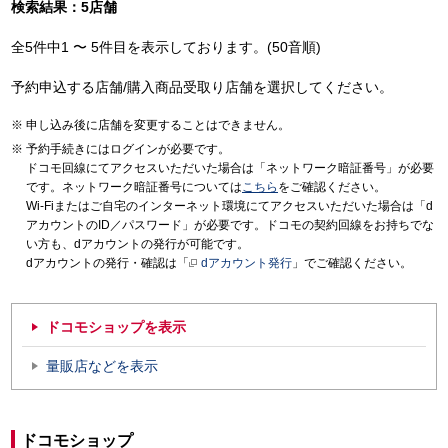
検索結果：5店舗
全5件中1 〜 5件目を表示しております。(50音順)
予約申込する店舗/購入商品受取り店舗を選択してください。
申し込み後に店舗を変更することはできません。
予約手続きにはログインが必要です。
ドコモ回線にてアクセスいただいた場合は「ネットワーク暗証番号」が必要
です。ネットワーク暗証番号については
こちら
をご確認ください。
Wi-Fiまたはご自宅のインターネット環境にてアクセスいただいた場合は「d
アカウントのID／パスワード」が必要です。ドコモの契約回線をお持ちでな
い方も、dアカウントの発行が可能です。
dアカウントの発行・確認は「
dアカウント発行
」でご確認ください。
ドコモショップを表示
量販店などを表示
ドコモショップ