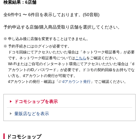
検索結果：6店舗
全6件中1 〜 6件目を表示しております。(50音順)
予約申込する店舗/購入商品受取り店舗を選択してください。
申し込み後に店舗を変更することはできません。
予約手続きにはログインが必要です。
ドコモ回線にてアクセスいただいた場合は「ネットワーク暗証番号」が必要
です。ネットワーク暗証番号については
こちら
をご確認ください。
Wi-Fiまたはご自宅のインターネット環境にてアクセスいただいた場合は「d
アカウントのID／パスワード」が必要です。ドコモの契約回線をお持ちでな
い方も、dアカウントの発行が可能です。
dアカウントの発行・確認は「
dアカウント発行
」でご確認ください。
ドコモショップを表示
量販店などを表示
ドコモショップ