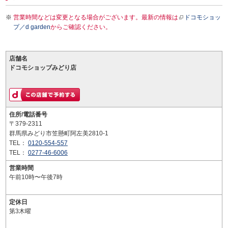
営業時間などは変更となる場合がございます。最新の情報は
ドコモショッ
プ／d garden
からご確認ください。
店舗名
ドコモショップみどり店
住所/電話番号
〒379-2311
群馬県みどり市笠懸町阿左美2810-1
TEL：
0120-554-557
TEL：
0277-46-6006
営業時間
午前10時〜午後7時
定休日
第3木曜