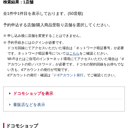
検索結果：1店舗
全1件中1件目を表示しております。(50音順)
予約申込する店舗/購入商品受取り店舗を選択してください。
申し込み後に店舗を変更することはできません。
予約手続きにはログインが必要です。
ドコモ回線にてアクセスいただいた場合は「ネットワーク暗証番号」が必要
です。ネットワーク暗証番号については
こちら
をご確認ください。
Wi-Fiまたはご自宅のインターネット環境にてアクセスいただいた場合は「d
アカウントのID／パスワード」が必要です。ドコモの契約回線をお持ちでな
い方も、dアカウントの発行が可能です。
dアカウントの発行・確認は「
dアカウント発行
」でご確認ください。
ドコモショップを表示
量販店などを表示
ドコモショップ