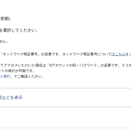
音順)
を選択してください。
せん。
「ネットワーク暗証番号」が必要です。ネットワーク暗証番号については
こちら
を
境にてアクセスいただいた場合は「dアカウントのID／パスワード」が必要です。ドコ
ントの発行が可能です。
ント発行
」でご確認ください。
店などを表示