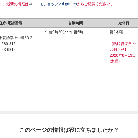
す。最新の情報は
ドコモショップ／d garden
からご確認ください。
住所/電話番号
営業時間
定休日
1
午前9時30分〜午後6時
第2木曜
花輪字上中島63-2
-286-812
【臨時営業日の
-23-6812
お知らせ】
2026年8月13日
(木曜)
このページの情報は役に立ちましたか？