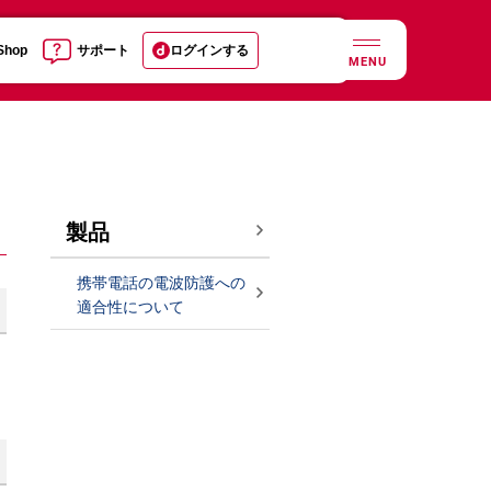
 Shop
サポート
ログインする
MENU
製品
携帯電話の電波防護への
適合性について