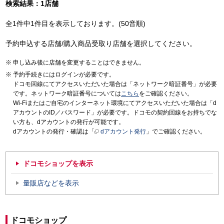
検索結果：1店舗
全1件中1件目を表示しております。(50音順)
予約申込する店舗/購入商品受取り店舗を選択してください。
申し込み後に店舗を変更することはできません。
予約手続きにはログインが必要です。
ドコモ回線にてアクセスいただいた場合は「ネットワーク暗証番号」が必要
です。ネットワーク暗証番号については
こちら
をご確認ください。
Wi-Fiまたはご自宅のインターネット環境にてアクセスいただいた場合は「d
アカウントのID／パスワード」が必要です。ドコモの契約回線をお持ちでな
い方も、dアカウントの発行が可能です。
dアカウントの発行・確認は「
dアカウント発行
」でご確認ください。
ドコモショップを表示
量販店などを表示
ドコモショップ