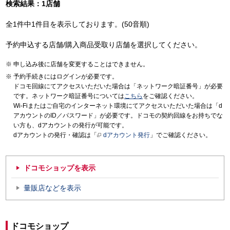
検索結果：1店舗
全1件中1件目を表示しております。(50音順)
予約申込する店舗/購入商品受取り店舗を選択してください。
申し込み後に店舗を変更することはできません。
予約手続きにはログインが必要です。
ドコモ回線にてアクセスいただいた場合は「ネットワーク暗証番号」が必要
です。ネットワーク暗証番号については
こちら
をご確認ください。
Wi-Fiまたはご自宅のインターネット環境にてアクセスいただいた場合は「d
アカウントのID／パスワード」が必要です。ドコモの契約回線をお持ちでな
い方も、dアカウントの発行が可能です。
dアカウントの発行・確認は「
dアカウント発行
」でご確認ください。
ドコモショップを表示
量販店などを表示
ドコモショップ