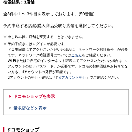
検索結果：3店舗
全3件中1 〜 3件目を表示しております。(50音順)
予約申込する店舗/購入商品受取り店舗を選択してください。
申し込み後に店舗を変更することはできません。
予約手続きにはログインが必要です。
ドコモ回線にてアクセスいただいた場合は「ネットワーク暗証番号」が必要
です。ネットワーク暗証番号については
こちら
をご確認ください。
Wi-Fiまたはご自宅のインターネット環境にてアクセスいただいた場合は「d
アカウントのID／パスワード」が必要です。ドコモの契約回線をお持ちでな
い方も、dアカウントの発行が可能です。
dアカウントの発行・確認は「
dアカウント発行
」でご確認ください。
ドコモショップを表示
量販店などを表示
ドコモショップ