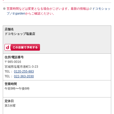
営業時間などは変更となる場合がございます。最新の情報は
ドコモショッ
プ／d garden
からご確認ください。
店舗名
ドコモショップ塩釜店
住所/電話番号
〒985-0016
宮城県塩竈市港町1-3-23
TEL：
0120-255-883
TEL：
022-363-2030
営業時間
午前9時〜午後6時
定休日
第3水曜