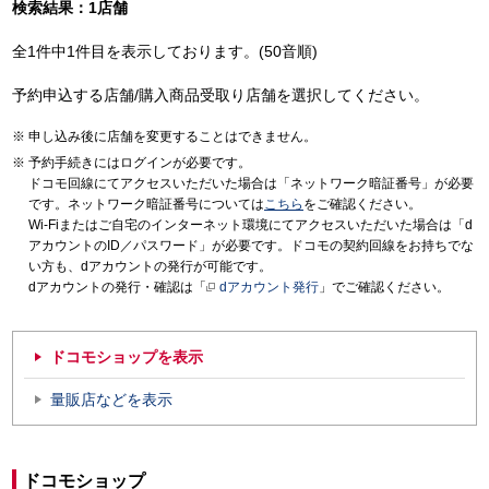
検索結果：1店舗
全1件中1件目を表示しております。(50音順)
予約申込する店舗/購入商品受取り店舗を選択してください。
申し込み後に店舗を変更することはできません。
予約手続きにはログインが必要です。
ドコモ回線にてアクセスいただいた場合は「ネットワーク暗証番号」が必要
です。ネットワーク暗証番号については
こちら
をご確認ください。
Wi-Fiまたはご自宅のインターネット環境にてアクセスいただいた場合は「d
アカウントのID／パスワード」が必要です。ドコモの契約回線をお持ちでな
い方も、dアカウントの発行が可能です。
dアカウントの発行・確認は「
dアカウント発行
」でご確認ください。
ドコモショップを表示
量販店などを表示
ドコモショップ