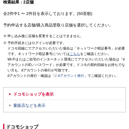
検索結果：2店舗
全2件中1 〜 2件目を表示しております。(50音順)
予約申込する店舗/購入商品受取り店舗を選択してください。
申し込み後に店舗を変更することはできません。
予約手続きにはログインが必要です。
ドコモ回線にてアクセスいただいた場合は「ネットワーク暗証番号」が必要
です。ネットワーク暗証番号については
こちら
をご確認ください。
Wi-Fiまたはご自宅のインターネット環境にてアクセスいただいた場合は「d
アカウントのID／パスワード」が必要です。ドコモの契約回線をお持ちでな
い方も、dアカウントの発行が可能です。
dアカウントの発行・確認は「
dアカウント発行
」でご確認ください。
ドコモショップを表示
量販店などを表示
ドコモショップ