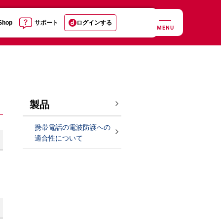
 Shop
サポート
ログインする
MENU
製品
携帯電話の電波防護への
適合性について