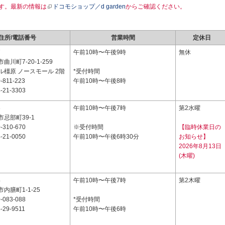
す。最新の情報は
ドコモショップ／d garden
からご確認ください。
住所/電話番号
営業時間
定休日
7
午前10時〜午後9時
無休
川町7-20-1-259
ル橿原 ノースモール 2階
*受付時間
-811-223
午前10時〜午後8時
-21-3303
3
午前10時〜午後7時
第2水曜
忌部町39-1
-310-670
※受付時間
【臨時休業日の
-21-0050
午前10時〜午後6時30分
お知らせ】
2026年8月13日
(木曜)
4
午前10時〜午後7時
第2木曜
内膳町1-1-25
-083-088
*受付時間
-29-9511
午前10時〜午後6時