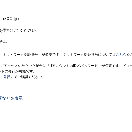
(50音順)
を選択してください。
せん。
「ネットワーク暗証番号」が必要です。ネットワーク暗証番号については
こちら
を
境にてアクセスいただいた場合は「dアカウントのID／パスワード」が必要です。ドコ
ントの発行が可能です。
ント発行
」でご確認ください。
店などを表示