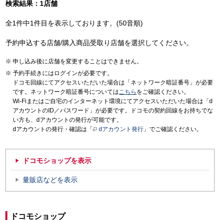
検索結果：1店舗
全1件中1件目を表示しております。(50音順)
予約申込する店舗/購入商品受取り店舗を選択してください。
申し込み後に店舗を変更することはできません。
予約手続きにはログインが必要です。
ドコモ回線にてアクセスいただいた場合は「ネットワーク暗証番号」が必要
です。ネットワーク暗証番号については
こちら
をご確認ください。
Wi-Fiまたはご自宅のインターネット環境にてアクセスいただいた場合は「d
アカウントのID／パスワード」が必要です。ドコモの契約回線をお持ちでな
い方も、dアカウントの発行が可能です。
dアカウントの発行・確認は「
dアカウント発行
」でご確認ください。
ドコモショップを表示
量販店などを表示
ドコモショップ