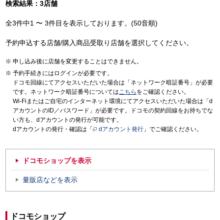
検索結果：3店舗
全3件中1 〜 3件目を表示しております。(50音順)
予約申込する店舗/購入商品受取り店舗を選択してください。
申し込み後に店舗を変更することはできません。
予約手続きにはログインが必要です。
ドコモ回線にてアクセスいただいた場合は「ネットワーク暗証番号」が必要
です。ネットワーク暗証番号については
こちら
をご確認ください。
Wi-Fiまたはご自宅のインターネット環境にてアクセスいただいた場合は「d
アカウントのID／パスワード」が必要です。ドコモの契約回線をお持ちでな
い方も、dアカウントの発行が可能です。
dアカウントの発行・確認は「
dアカウント発行
」でご確認ください。
ドコモショップを表示
量販店などを表示
ドコモショップ