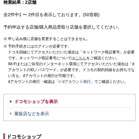
検索結果：2店舗
全2件中1 〜 2件目を表示しております。(50音順)
予約申込する店舗/購入商品受取り店舗を選択してください。
申し込み後に店舗を変更することはできません。
予約手続きにはログインが必要です。
ドコモ回線にてアクセスいただいた場合は「ネットワーク暗証番号」が必要
です。ネットワーク暗証番号については
こちら
をご確認ください。
Wi-Fiまたはご自宅のインターネット環境にてアクセスいただいた場合は「d
アカウントのID／パスワード」が必要です。ドコモの契約回線をお持ちでな
い方も、dアカウントの発行が可能です。
dアカウントの発行・確認は「
dアカウント発行
」でご確認ください。
ドコモショップを表示
量販店などを表示
ドコモショップ