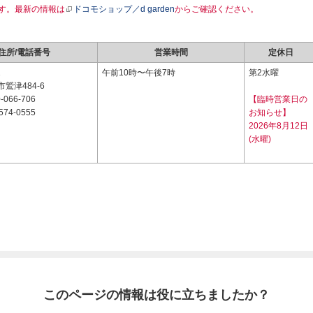
す。最新の情報は
ドコモショップ／d garden
からご確認ください。
住所/電話番号
営業時間
定休日
1
午前10時〜午後7時
第2水曜
鷲津484-6
-066-706
【臨時営業日の
574-0555
お知らせ】
2026年8月12日
(水曜)
このページの情報は役に立ちましたか？