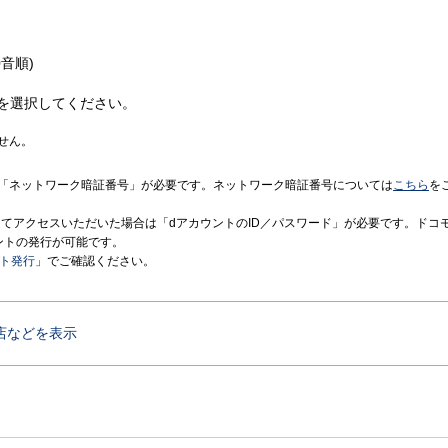
音順)
を選択してください。
せん。
「ネットワーク暗証番号」が必要です。ネットワーク暗証番号については
こちら
を
境にてアクセスいただいた場合は「dアカウントのID／パスワード」が必要です。ドコ
ントの発行が可能です。
ント発行
」でご確認ください。
店などを表示