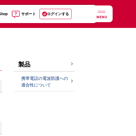
 Shop
サポート
ログインする
MENU
製品
携帯電話の電波防護への
適合性について