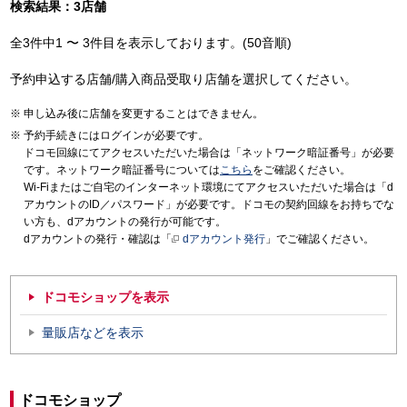
検索結果：3店舗
全3件中1 〜 3件目を表示しております。(50音順)
予約申込する店舗/購入商品受取り店舗を選択してください。
申し込み後に店舗を変更することはできません。
予約手続きにはログインが必要です。
ドコモ回線にてアクセスいただいた場合は「ネットワーク暗証番号」が必要
です。ネットワーク暗証番号については
こちら
をご確認ください。
Wi-Fiまたはご自宅のインターネット環境にてアクセスいただいた場合は「d
アカウントのID／パスワード」が必要です。ドコモの契約回線をお持ちでな
い方も、dアカウントの発行が可能です。
dアカウントの発行・確認は「
dアカウント発行
」でご確認ください。
ドコモショップを表示
量販店などを表示
ドコモショップ