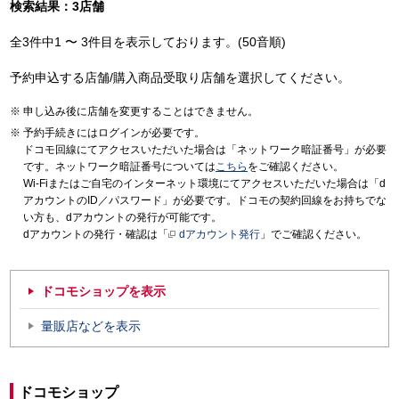
検索結果：3店舗
全3件中1 〜 3件目を表示しております。(50音順)
予約申込する店舗/購入商品受取り店舗を選択してください。
申し込み後に店舗を変更することはできません。
予約手続きにはログインが必要です。
ドコモ回線にてアクセスいただいた場合は「ネットワーク暗証番号」が必要
です。ネットワーク暗証番号については
こちら
をご確認ください。
Wi-Fiまたはご自宅のインターネット環境にてアクセスいただいた場合は「d
アカウントのID／パスワード」が必要です。ドコモの契約回線をお持ちでな
い方も、dアカウントの発行が可能です。
dアカウントの発行・確認は「
dアカウント発行
」でご確認ください。
ドコモショップを表示
量販店などを表示
ドコモショップ