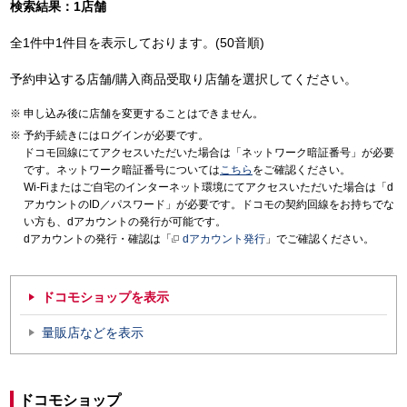
検索結果：1店舗
全1件中1件目を表示しております。(50音順)
予約申込する店舗/購入商品受取り店舗を選択してください。
申し込み後に店舗を変更することはできません。
予約手続きにはログインが必要です。
ドコモ回線にてアクセスいただいた場合は「ネットワーク暗証番号」が必要
です。ネットワーク暗証番号については
こちら
をご確認ください。
Wi-Fiまたはご自宅のインターネット環境にてアクセスいただいた場合は「d
アカウントのID／パスワード」が必要です。ドコモの契約回線をお持ちでな
い方も、dアカウントの発行が可能です。
dアカウントの発行・確認は「
dアカウント発行
」でご確認ください。
ドコモショップを表示
量販店などを表示
ドコモショップ