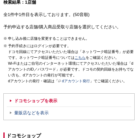
検索結果：1店舗
全1件中1件目を表示しております。(50音順)
予約申込する店舗/購入商品受取り店舗を選択してください。
申し込み後に店舗を変更することはできません。
予約手続きにはログインが必要です。
ドコモ回線にてアクセスいただいた場合は「ネットワーク暗証番号」が必要
です。ネットワーク暗証番号については
こちら
をご確認ください。
Wi-Fiまたはご自宅のインターネット環境にてアクセスいただいた場合は「d
アカウントのID／パスワード」が必要です。ドコモの契約回線をお持ちでな
い方も、dアカウントの発行が可能です。
dアカウントの発行・確認は「
dアカウント発行
」でご確認ください。
ドコモショップを表示
量販店などを表示
ドコモショップ