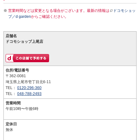
営業時間などは変更となる場合がございます。最新の情報は
ドコモショッ
プ／d garden
からご確認ください。
店舗名
ドコモショップ上尾店
住所/電話番号
〒362-0081
埼玉県上尾市壱丁目北6-11
TEL：
0120-296-360
TEL：
048-788-2493
営業時間
午前10時〜午後6時
定休日
無休