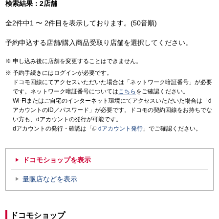
検索結果：2店舗
全2件中1 〜 2件目を表示しております。(50音順)
予約申込する店舗/購入商品受取り店舗を選択してください。
申し込み後に店舗を変更することはできません。
予約手続きにはログインが必要です。
ドコモ回線にてアクセスいただいた場合は「ネットワーク暗証番号」が必要
です。ネットワーク暗証番号については
こちら
をご確認ください。
Wi-Fiまたはご自宅のインターネット環境にてアクセスいただいた場合は「d
アカウントのID／パスワード」が必要です。ドコモの契約回線をお持ちでな
い方も、dアカウントの発行が可能です。
dアカウントの発行・確認は「
dアカウント発行
」でご確認ください。
ドコモショップを表示
量販店などを表示
ドコモショップ