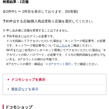
検索結果：2店舗
全2件中1 〜 2件目を表示しております。(50音順)
予約申込する店舗/購入商品受取り店舗を選択してください。
申し込み後に店舗を変更することはできません。
予約手続きにはログインが必要です。
ドコモ回線にてアクセスいただいた場合は「ネットワーク暗証番号」が必要
です。ネットワーク暗証番号については
こちら
をご確認ください。
Wi-Fiまたはご自宅のインターネット環境にてアクセスいただいた場合は「d
アカウントのID／パスワード」が必要です。ドコモの契約回線をお持ちでな
い方も、dアカウントの発行が可能です。
dアカウントの発行・確認は「
dアカウント発行
」でご確認ください。
ドコモショップを表示
量販店などを表示
ドコモショップ