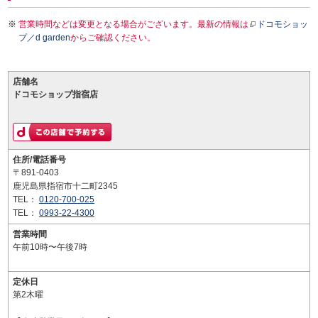
営業時間などは変更となる場合がございます。最新の情報は
ドコモショッ
プ／d garden
からご確認ください。
店舗名
ドコモショップ指宿店
住所/電話番号
〒891-0403
鹿児島県指宿市十二町2345
TEL：
0120-700-025
TEL：
0993-22-4300
営業時間
午前10時〜午後7時
定休日
第2木曜