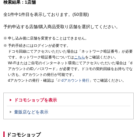
検索結果：1店舗
全1件中1件目を表示しております。(50音順)
予約申込する店舗/購入商品受取り店舗を選択してください。
申し込み後に店舗を変更することはできません。
予約手続きにはログインが必要です。
ドコモ回線にてアクセスいただいた場合は「ネットワーク暗証番号」が必要
です。ネットワーク暗証番号については
こちら
をご確認ください。
Wi-Fiまたはご自宅のインターネット環境にてアクセスいただいた場合は「d
アカウントのID／パスワード」が必要です。ドコモの契約回線をお持ちでな
い方も、dアカウントの発行が可能です。
dアカウントの発行・確認は「
dアカウント発行
」でご確認ください。
ドコモショップを表示
量販店などを表示
ドコモショップ