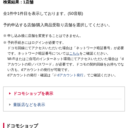
検索結果：1店舗
全1件中1件目を表示しております。(50音順)
予約申込する店舗/購入商品受取り店舗を選択してください。
申し込み後に店舗を変更することはできません。
予約手続きにはログインが必要です。
ドコモ回線にてアクセスいただいた場合は「ネットワーク暗証番号」が必要
です。ネットワーク暗証番号については
こちら
をご確認ください。
Wi-Fiまたはご自宅のインターネット環境にてアクセスいただいた場合は「d
アカウントのID／パスワード」が必要です。ドコモの契約回線をお持ちでな
い方も、dアカウントの発行が可能です。
dアカウントの発行・確認は「
dアカウント発行
」でご確認ください。
ドコモショップを表示
量販店などを表示
ドコモショップ