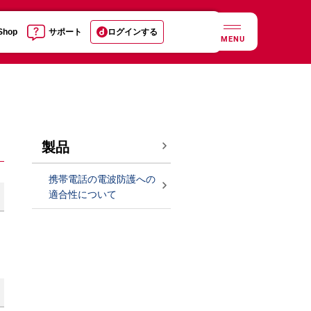
 Shop
サポート
ログインする
MENU
製品
携帯電話の電波防護への
適合性について