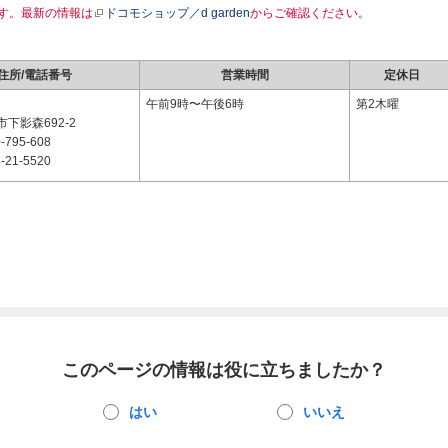
す。最新の情報は
ドコモショップ／d garden
からご確認ください。
住所/電話番号
営業時間
定休日
1
午前9時〜午後6時
第2木曜
下影森692-2
-795-608
-21-5520
このページの情報は役に立ちましたか？
はい
いいえ