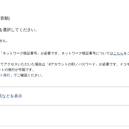
音順)
を選択してください。
せん。
「ネットワーク暗証番号」が必要です。ネットワーク暗証番号については
こちら
を
境にてアクセスいただいた場合は「dアカウントのID／パスワード」が必要です。ドコ
ントの発行が可能です。
ント発行
」でご確認ください。
店などを表示