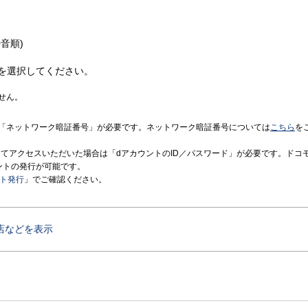
音順)
を選択してください。
せん。
「ネットワーク暗証番号」が必要です。ネットワーク暗証番号については
こちら
を
境にてアクセスいただいた場合は「dアカウントのID／パスワード」が必要です。ドコ
ントの発行が可能です。
ント発行
」でご確認ください。
店などを表示