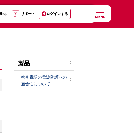
 Shop
サポート
ログインする
MENU
製品
携帯電話の電波防護への
適合性について