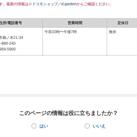
す。最新の情報は
ドコモショップ／d garden
からご確認ください。
住所/電話番号
営業時間
定休日
3
午前10時〜午後7時
無休
鵜ノ木21-34
-880-240
969-5900
このページの情報は役に立ちましたか？
はい
いいえ