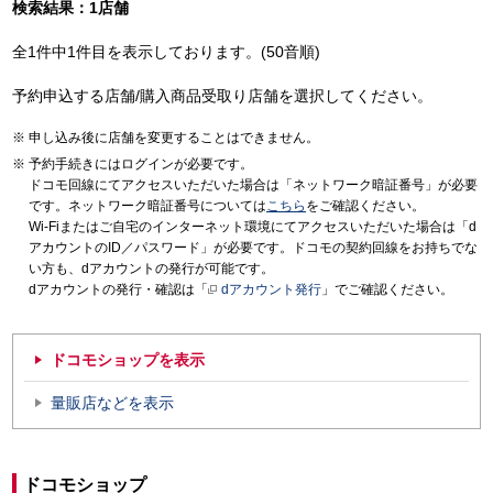
検索結果：1店舗
全1件中1件目を表示しております。(50音順)
予約申込する店舗/購入商品受取り店舗を選択してください。
申し込み後に店舗を変更することはできません。
予約手続きにはログインが必要です。
ドコモ回線にてアクセスいただいた場合は「ネットワーク暗証番号」が必要
です。ネットワーク暗証番号については
こちら
をご確認ください。
Wi-Fiまたはご自宅のインターネット環境にてアクセスいただいた場合は「d
アカウントのID／パスワード」が必要です。ドコモの契約回線をお持ちでな
い方も、dアカウントの発行が可能です。
dアカウントの発行・確認は「
dアカウント発行
」でご確認ください。
ドコモショップを表示
量販店などを表示
ドコモショップ