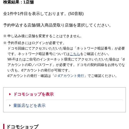
検索結果：1店舗
全1件中1件目を表示しております。(50音順)
予約申込する店舗/購入商品受取り店舗を選択してください。
申し込み後に店舗を変更することはできません。
予約手続きにはログインが必要です。
ドコモ回線にてアクセスいただいた場合は「ネットワーク暗証番号」が必要
です。ネットワーク暗証番号については
こちら
をご確認ください。
Wi-Fiまたはご自宅のインターネット環境にてアクセスいただいた場合は「d
アカウントのID／パスワード」が必要です。ドコモの契約回線をお持ちでな
い方も、dアカウントの発行が可能です。
dアカウントの発行・確認は「
dアカウント発行
」でご確認ください。
ドコモショップを表示
量販店などを表示
ドコモショップ