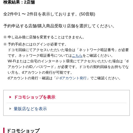
検索結果：2店舗
全2件中1 〜 2件目を表示しております。(50音順)
予約申込する店舗/購入商品受取り店舗を選択してください。
申し込み後に店舗を変更することはできません。
予約手続きにはログインが必要です。
ドコモ回線にてアクセスいただいた場合は「ネットワーク暗証番号」が必要
です。ネットワーク暗証番号については
こちら
をご確認ください。
Wi-Fiまたはご自宅のインターネット環境にてアクセスいただいた場合は「d
アカウントのID／パスワード」が必要です。ドコモの契約回線をお持ちでな
い方も、dアカウントの発行が可能です。
dアカウントの発行・確認は「
dアカウント発行
」でご確認ください。
ドコモショップを表示
量販店などを表示
ドコモショップ