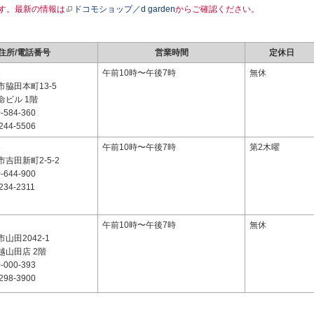
す。最新の情報は
ドコモショップ／d garden
からご確認ください。
住所/電話番号
営業時間
定休日
3
午前10時〜午後7時
無休
脇田本町13-5
命ビル 1階
-584-360
244-5506
8
午前10時〜午後7時
第2木曜
吉田新町2-5-2
-644-900
234-2311
2
午前10時〜午後7時
無休
山田2042-1
越山田店 2階
-000-393
298-3900