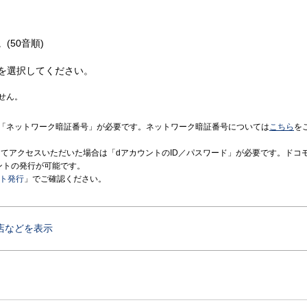
(50音順)
を選択してください。
せん。
「ネットワーク暗証番号」が必要です。ネットワーク暗証番号については
こちら
を
境にてアクセスいただいた場合は「dアカウントのID／パスワード」が必要です。ドコ
ントの発行が可能です。
ント発行
」でご確認ください。
店などを表示