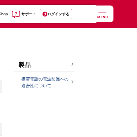
 Shop
サポート
ログインする
MENU
製品
携帯電話の電波防護への
適合性について