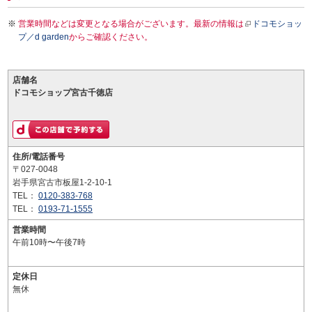
営業時間などは変更となる場合がございます。最新の情報は
ドコモショッ
プ／d garden
からご確認ください。
店舗名
ドコモショップ宮古千徳店
住所/電話番号
〒027-0048
岩手県宮古市板屋1-2-10-1
TEL：
0120-383-768
TEL：
0193-71-1555
営業時間
午前10時〜午後7時
定休日
無休