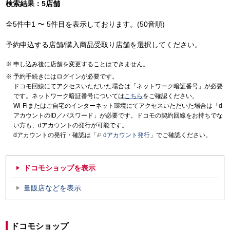
検索結果：5店舗
全5件中1 〜 5件目を表示しております。(50音順)
予約申込する店舗/購入商品受取り店舗を選択してください。
申し込み後に店舗を変更することはできません。
予約手続きにはログインが必要です。
ドコモ回線にてアクセスいただいた場合は「ネットワーク暗証番号」が必要
です。ネットワーク暗証番号については
こちら
をご確認ください。
Wi-Fiまたはご自宅のインターネット環境にてアクセスいただいた場合は「d
アカウントのID／パスワード」が必要です。ドコモの契約回線をお持ちでな
い方も、dアカウントの発行が可能です。
dアカウントの発行・確認は「
dアカウント発行
」でご確認ください。
ドコモショップを表示
量販店などを表示
ドコモショップ