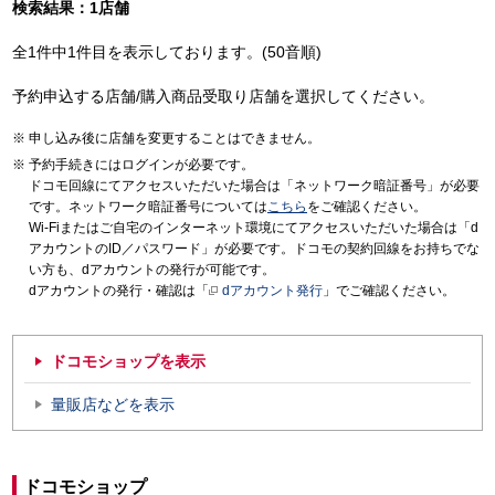
検索結果：1店舗
全1件中1件目を表示しております。(50音順)
予約申込する店舗/購入商品受取り店舗を選択してください。
申し込み後に店舗を変更することはできません。
予約手続きにはログインが必要です。
ドコモ回線にてアクセスいただいた場合は「ネットワーク暗証番号」が必要
です。ネットワーク暗証番号については
こちら
をご確認ください。
Wi-Fiまたはご自宅のインターネット環境にてアクセスいただいた場合は「d
アカウントのID／パスワード」が必要です。ドコモの契約回線をお持ちでな
い方も、dアカウントの発行が可能です。
dアカウントの発行・確認は「
dアカウント発行
」でご確認ください。
ドコモショップを表示
量販店などを表示
ドコモショップ