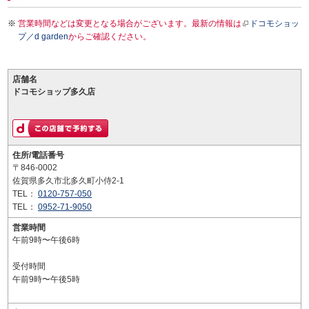
営業時間などは変更となる場合がございます。最新の情報は
ドコモショッ
プ／d garden
からご確認ください。
店舗名
ドコモショップ多久店
住所/電話番号
〒846-0002
佐賀県多久市北多久町小侍2-1
TEL：
0120-757-050
TEL：
0952-71-9050
営業時間
午前9時〜午後6時
受付時間
午前9時〜午後5時