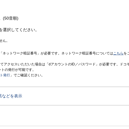
(50音順)
を選択してください。
せん。
「ネットワーク暗証番号」が必要です。ネットワーク暗証番号については
こちら
を
境にてアクセスいただいた場合は「dアカウントのID／パスワード」が必要です。ドコ
ントの発行が可能です。
ント発行
」でご確認ください。
店などを表示