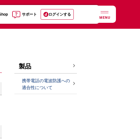
 Shop
サポート
ログインする
MENU
製品
携帯電話の電波防護への
適合性について