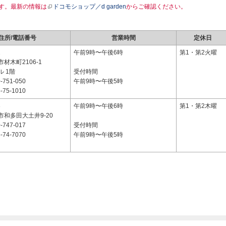
す。最新の情報は
ドコモショップ／d garden
からご確認ください。
住所/電話番号
営業時間
定休日
1
午前9時〜午後6時
第1・第2火曜
材木町2106-1
 1階
受付時間
-751-050
午前9時〜午後5時
-75-1010
3
午前9時〜午後6時
第1・第2木曜
和多田大土井9-20
-747-017
受付時間
-74-7070
午前9時〜午後5時