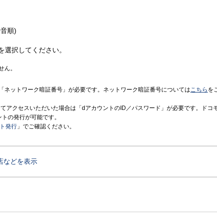
音順)
を選択してください。
せん。
「ネットワーク暗証番号」が必要です。ネットワーク暗証番号については
こちら
を
境にてアクセスいただいた場合は「dアカウントのID／パスワード」が必要です。ドコ
ントの発行が可能です。
ント発行
」でご確認ください。
店などを表示