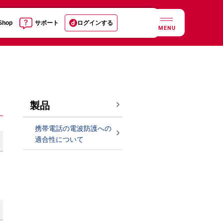
 Shop
サポート
ログインする
MENU
製品
携帯電話の電波防護への
適合性について