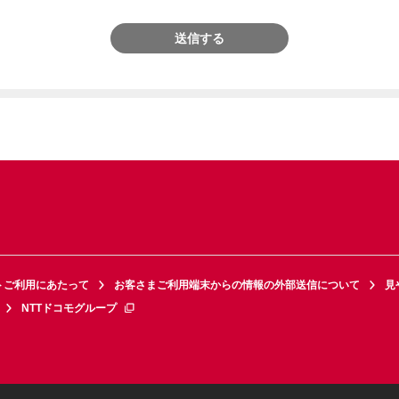
送信する
トご利用にあたって
お客さまご利用端末からの情報の外部送信について
見
NTTドコモグループ