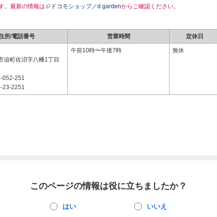
す。最新の情報は
ドコモショップ／d garden
からご確認ください。
住所/電話番号
営業時間
定休日
1
午前10時〜午後7時
無休
市迫町佐沼字八幡1丁目
-052-251
-23-2251
このページの情報は役に立ちましたか？
はい
いいえ