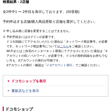
検索結果：2店舗
全2件中1 〜 2件目を表示しております。(50音順)
予約申込する店舗/購入商品受取り店舗を選択してください。
申し込み後に店舗を変更することはできません。
予約手続きにはログインが必要です。
ドコモ回線にてアクセスいただいた場合は「ネットワーク暗証番号」が必要
です。ネットワーク暗証番号については
こちら
をご確認ください。
Wi-Fiまたはご自宅のインターネット環境にてアクセスいただいた場合は「d
アカウントのID／パスワード」が必要です。ドコモの契約回線をお持ちでな
い方も、dアカウントの発行が可能です。
dアカウントの発行・確認は「
dアカウント発行
」でご確認ください。
ドコモショップを表示
量販店などを表示
ドコモショップ