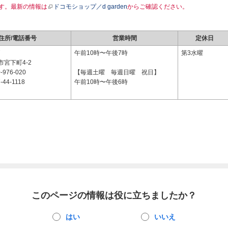
す。最新の情報は
ドコモショップ／d garden
からご確認ください。
住所/電話番号
営業時間
定休日
7
午前10時〜午後7時
第3水曜
宮下町4-2
-976-020
【毎週土曜 毎週日曜 祝日】
-44-1118
午前10時〜午後6時
このページの情報は役に立ちましたか？
はい
いいえ