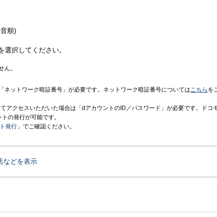
音順)
を選択してください。
せん。
「ネットワーク暗証番号」が必要です。ネットワーク暗証番号については
こちら
を
境にてアクセスいただいた場合は「dアカウントのID／パスワード」が必要です。ドコ
ントの発行が可能です。
ント発行
」でご確認ください。
店などを表示