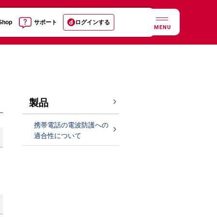
 Shop
サポート
ログインする
MENU
製品
携帯電話の電波防護への
適合性について