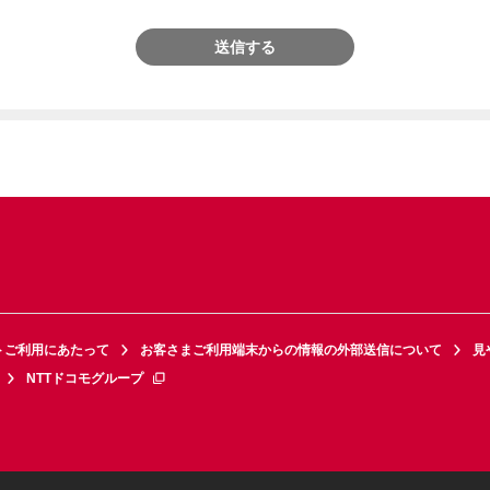
送信する
トご利用にあたって
お客さまご利用端末からの情報の外部送信について
見
NTTドコモグループ